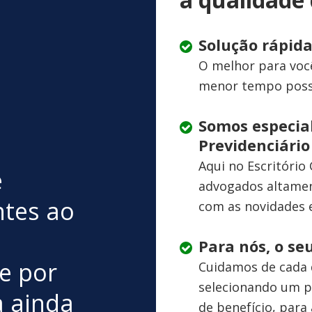
Solução rápid
O melhor para você
menor tempo possí
Somos especial
Previdenciário
Aqui no Escritório
e
advogados altamen
ntes ao
com as novidades e
Para nós, o se
e por
Cuidamos de cada 
selecionando um pr
a ainda
de benefício, para