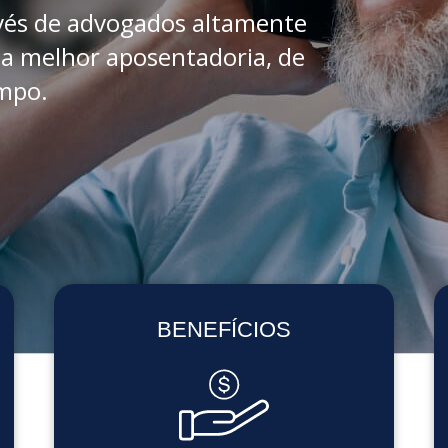
vés de advogados altamente
a melhor aposentadoria, de
mpo.
BENEFÍCIOS